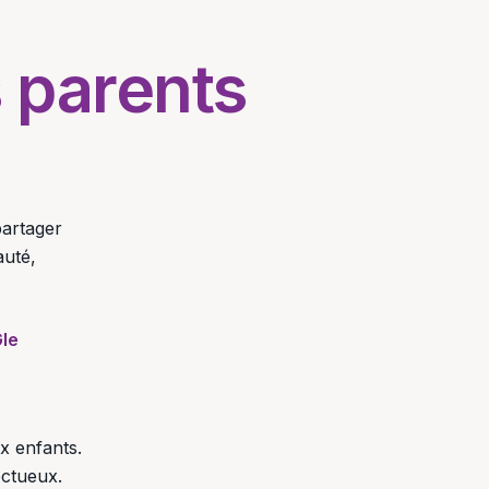
 parents
partager
auté,
le
x enfants.
ectueux.