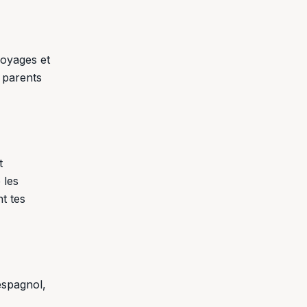
voyages et
 parents
t
 les
t tes
 espagnol,